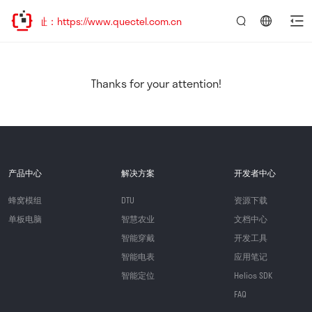
址：https://www.quectel.com.cn
言：
简
体
中
Thanks for your attention!
文
产品中心
解决方案
开发者中心
蜂窝模组
DTU
资源下载
单板电脑
智慧农业
文档中心
智能穿戴
开发工具
智能电表
应用笔记
智能定位
Helios SDK
FAQ