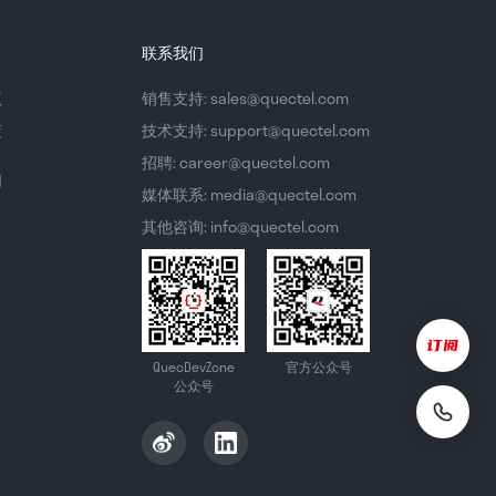
联系我们
议
销售支持: sales@quectel.com
策
技术支持: support@quectel.com
招聘: career@quectel.com
们
媒体联系: media@quectel.com
其他咨询: info@quectel.com
QuecDevZone
官方公众号
公众号