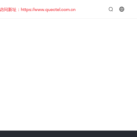
https://www.quectel.com.cn
言：
简
体
中
文