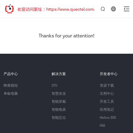
移，欢迎访问新址：https://www.quectel.com.cn
言：
简
体
中
Thanks for your attention!
文
产品中心
解决方案
开发者中心
蜂窝模组
DTU
资源下载
单板电脑
智慧农业
文档中心
智能穿戴
开发工具
智能电表
应用笔记
智能定位
Helios SDK
FAQ