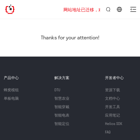
网站地址已迁移，欢迎访问新址：https://www
言：
简
体
中
Thanks for your attention!
文
产品中心
解决方案
开发者中心
蜂窝模组
DTU
资源下载
单板电脑
智慧农业
文档中心
智能穿戴
开发工具
智能电表
应用笔记
智能定位
Helios SDK
FAQ