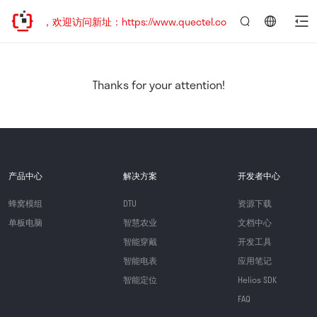
已迁移，欢迎访问新址：https://www.quectel.com.cn
言：
简
体
中
Thanks for your attention!
文
产品中心
解决方案
开发者中心
蜂窝模组
DTU
资源下载
单板电脑
智慧农业
文档中心
智能穿戴
开发工具
智能电表
应用笔记
智能定位
Helios SDK
FAQ