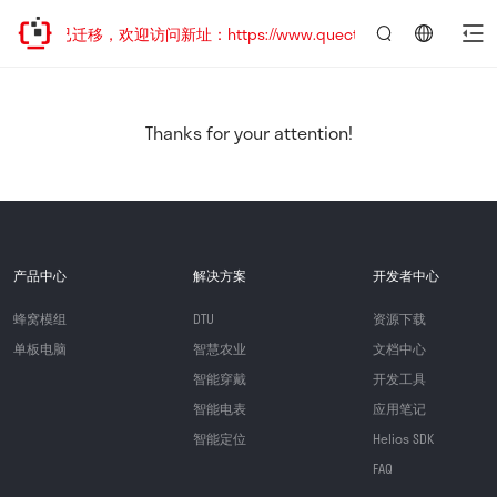
网站地址已迁移，欢迎访问新址：https://www.quectel.com.cn
言：
简
体
中
Thanks for your attention!
文
产品中心
解决方案
开发者中心
蜂窝模组
DTU
资源下载
单板电脑
智慧农业
文档中心
智能穿戴
开发工具
智能电表
应用笔记
智能定位
Helios SDK
FAQ