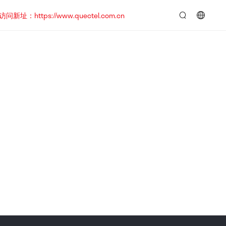
https://www.quectel.com.cn
言：
简
体
中
文