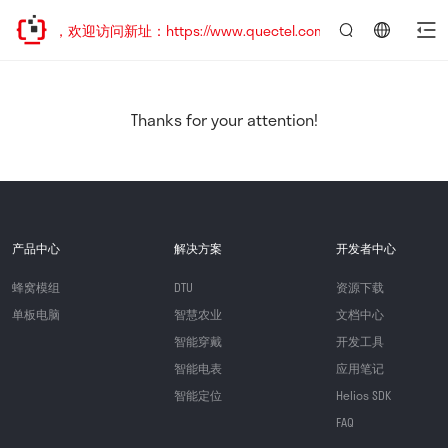
已迁移，欢迎访问新址：https://www.quectel.com.cn
言：
简
体
中
Thanks for your attention!
文
产品中心
解决方案
开发者中心
蜂窝模组
DTU
资源下载
单板电脑
智慧农业
文档中心
智能穿戴
开发工具
智能电表
应用笔记
智能定位
Helios SDK
FAQ