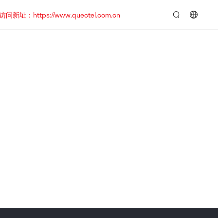
https://www.quectel.com.cn
言：
简
体
中
文