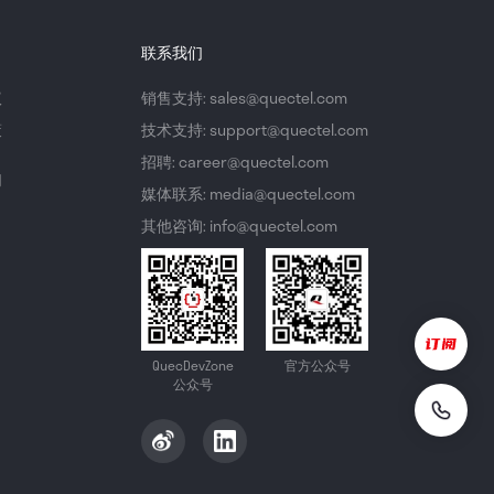
联系我们
议
销售支持: sales@quectel.com
策
技术支持: support@quectel.com
招聘: career@quectel.com
们
媒体联系: media@quectel.com
其他咨询: info@quectel.com
QuecDevZone
官方公众号
公众号