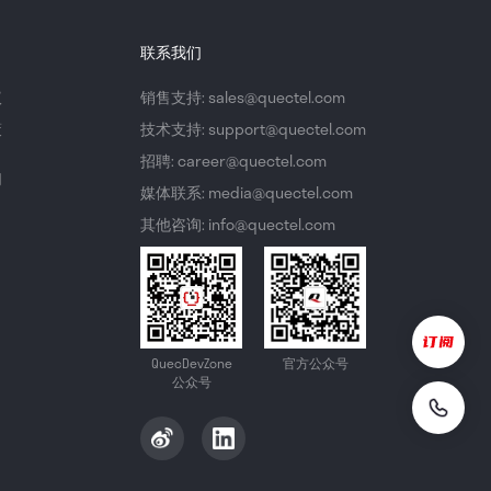
联系我们
议
销售支持: sales@quectel.com
策
技术支持: support@quectel.com
招聘: career@quectel.com
们
媒体联系: media@quectel.com
其他咨询: info@quectel.com
QuecDevZone
官方公众号
公众号