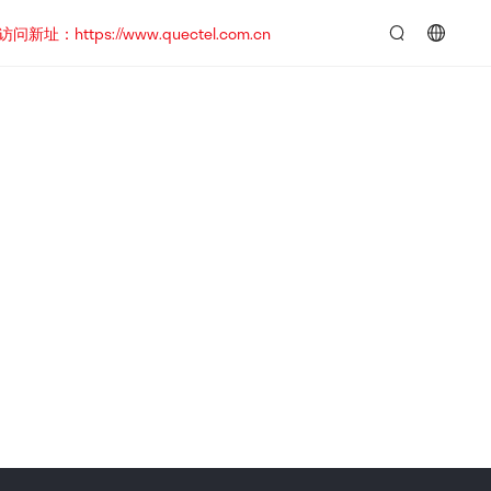
https://www.quectel.com.cn
言：
简
体
中
文