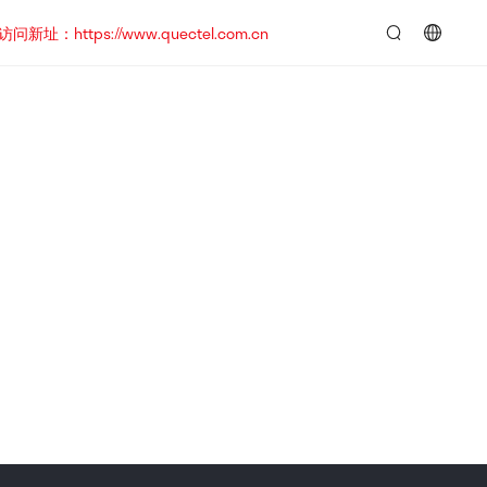
https://www.quectel.com.cn
言：
简
体
中
文