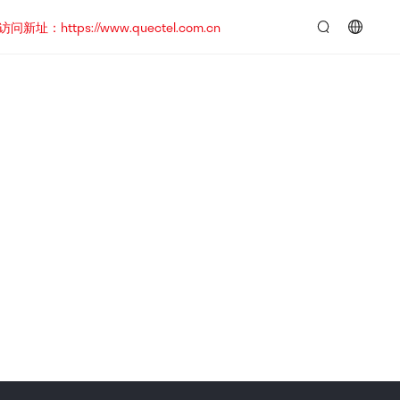
https://www.quectel.com.cn
言：
简
体
中
文