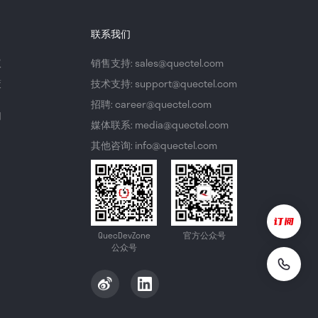
联系我们
议
销售支持: sales@quectel.com
策
技术支持: support@quectel.com
招聘: career@quectel.com
们
媒体联系: media@quectel.com
其他咨询: info@quectel.com
QuecDevZone
官方公众号
公众号