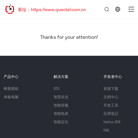
问新址：https://www.quectel.com.cn
言：
简
体
中
Thanks for your attention!
文
产品中心
解决方案
开发者中心
蜂窝模组
DTU
资源下载
单板电脑
智慧农业
文档中心
智能穿戴
开发工具
智能电表
应用笔记
智能定位
Helios SDK
FAQ