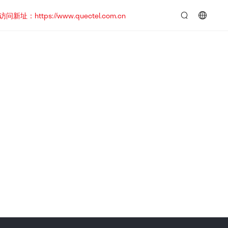
https://www.quectel.com.cn
言：
简
体
中
文