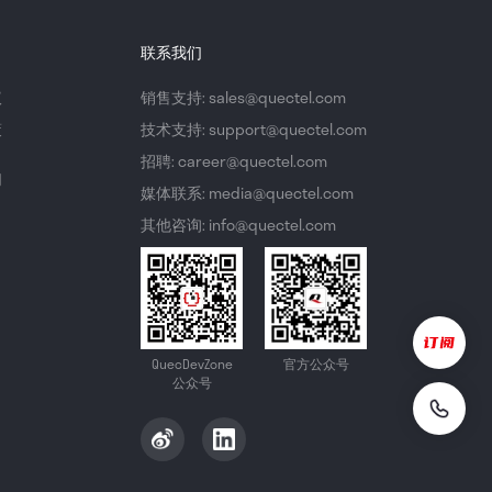
联系我们
议
销售支持: sales@quectel.com
策
技术支持: support@quectel.com
招聘: career@quectel.com
们
媒体联系: media@quectel.com
其他咨询: info@quectel.com
QuecDevZone
官方公众号
公众号