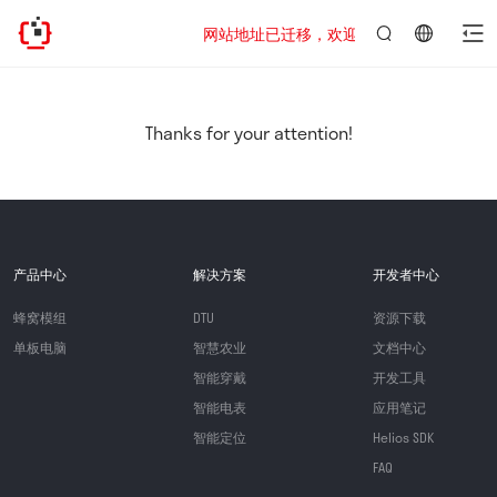
网站地址已迁移，欢迎访问新址：https://www.q
言：
简
体
中
Thanks for your attention!
文
产品中心
解决方案
开发者中心
蜂窝模组
DTU
资源下载
单板电脑
智慧农业
文档中心
智能穿戴
开发工具
智能电表
应用笔记
智能定位
Helios SDK
FAQ