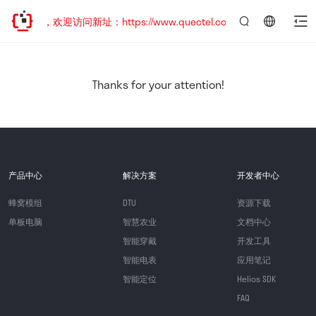
已迁移，欢迎访问新址：https://www.quectel.com.cn
言：
简
体
中
Thanks for your attention!
文
产品中心
解决方案
开发者中心
蜂窝模组
DTU
资源下载
单板电脑
智慧农业
文档中心
智能穿戴
开发工具
智能电表
应用笔记
智能定位
Helios SDK
FAQ