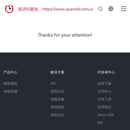
，欢迎访问新址：https://www.quectel.com.cn
言：
简
体
中
Thanks for your attention!
文
产品中心
解决方案
开发者中心
蜂窝模组
DTU
资源下载
单板电脑
智慧农业
文档中心
智能穿戴
开发工具
智能电表
应用笔记
智能定位
Helios SDK
FAQ