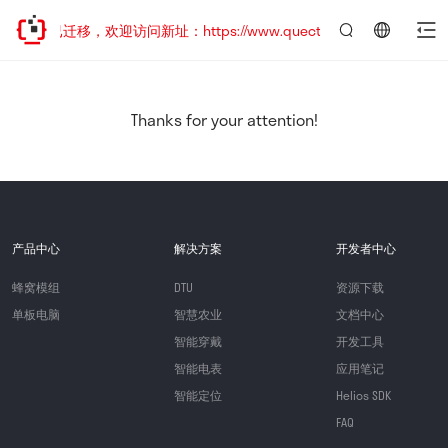
站地址已迁移，欢迎访问新址：https://www.quectel.com.cn
言：
简
体
中
Thanks for your attention!
文
产品中心
解决方案
开发者中心
蜂窝模组
DTU
资源下载
单板电脑
智慧农业
文档中心
智能穿戴
开发工具
智能电表
应用笔记
智能定位
Helios SDK
FAQ