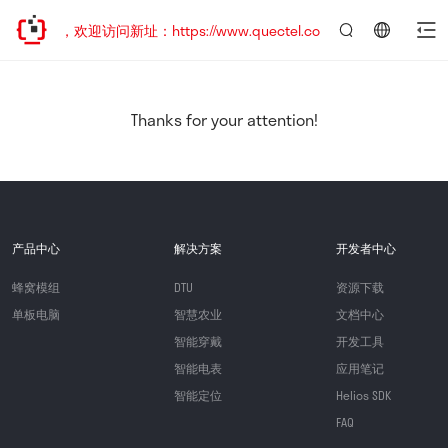
已迁移，欢迎访问新址：https://www.quectel.com.cn
言：
简
体
中
Thanks for your attention!
文
产品中心
解决方案
开发者中心
蜂窝模组
DTU
资源下载
单板电脑
智慧农业
文档中心
智能穿戴
开发工具
智能电表
应用笔记
智能定位
Helios SDK
FAQ