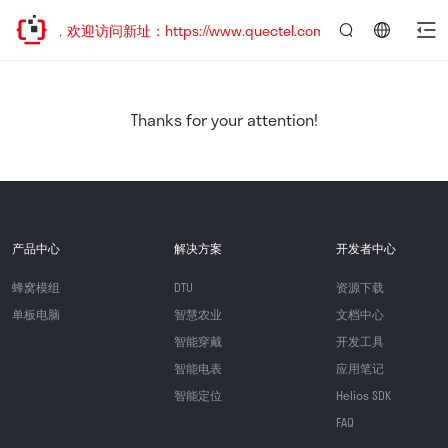
迁移，欢迎访问新址：https://www.quectel.com.cn
言：
简
体
中
Thanks for your attention!
文
产品中心
解决方案
开发者中心
蜂窝模组
DTU
资源下载
单板电脑
智慧农业
文档中心
智能穿戴
开发工具
智能电表
应用笔记
智能定位
Helios SDK
FAQ