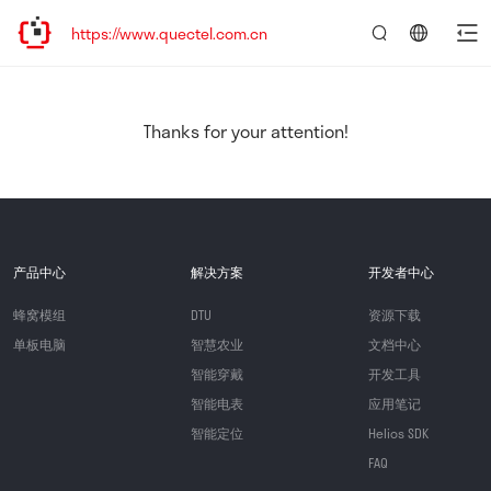
https://www.quectel.com.cn
言：
简
体
中
Thanks for your attention!
文
产品中心
解决方案
开发者中心
蜂窝模组
DTU
资源下载
单板电脑
智慧农业
文档中心
智能穿戴
开发工具
智能电表
应用笔记
智能定位
Helios SDK
FAQ