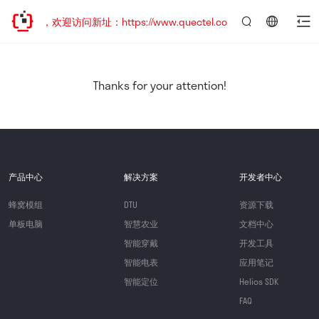
已迁移，欢迎访问新址：https://www.quectel.com.cn
言：
简
体
中
Thanks for your attention!
文
产品中心
解决方案
开发者中心
蜂窝模组
DTU
资源下载
单板电脑
智慧农业
文档中心
智能穿戴
开发工具
智能电表
应用笔记
智能定位
Helios SDK
FAQ