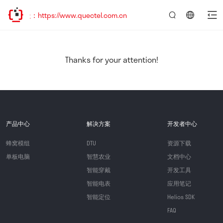
：https://www.quectel.com.cn
言：
简
体
中
Thanks for your attention!
文
产品中心
解决方案
开发者中心
蜂窝模组
DTU
资源下载
单板电脑
智慧农业
文档中心
智能穿戴
开发工具
智能电表
应用笔记
智能定位
Helios SDK
FAQ