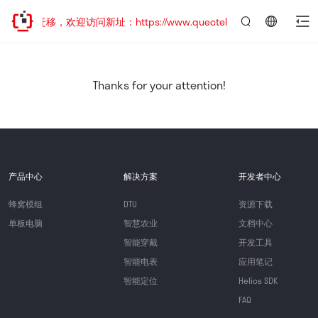
地址已迁移，欢迎访问新址：https://www.quectel.com.cn
言：
简
体
中
Thanks for your attention!
文
产品中心
解决方案
开发者中心
蜂窝模组
DTU
资源下载
单板电脑
智慧农业
文档中心
智能穿戴
开发工具
智能电表
应用笔记
智能定位
Helios SDK
FAQ