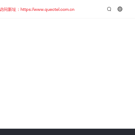
https://www.quectel.com.cn
言：
简
体
中
文