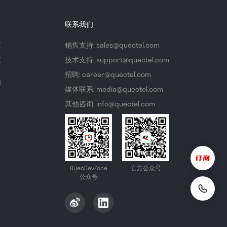
联系我们
议
销售支持: sales@quectel.com
策
技术支持: support@quectel.com
招聘: career@quectel.com
们
媒体联系: media@quectel.com
其他咨询: info@quectel.com
QuecDevZone
官方公众号
公众号