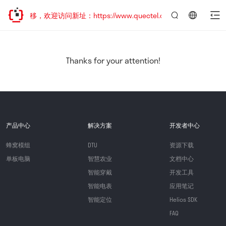
址已迁移，欢迎访问新址：https://www.quectel.com.cn
言：
简
体
中
Thanks for your attention!
文
产品中心
解决方案
开发者中心
蜂窝模组
DTU
资源下载
单板电脑
智慧农业
文档中心
智能穿戴
开发工具
智能电表
应用笔记
智能定位
Helios SDK
FAQ