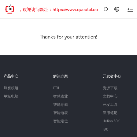
已迁移，欢迎访问新址：https://www.quectel.com.cn
言：
简
体
中
Thanks for your attention!
文
产品中心
解决方案
开发者中心
蜂窝模组
DTU
资源下载
单板电脑
智慧农业
文档中心
智能穿戴
开发工具
智能电表
应用笔记
智能定位
Helios SDK
FAQ