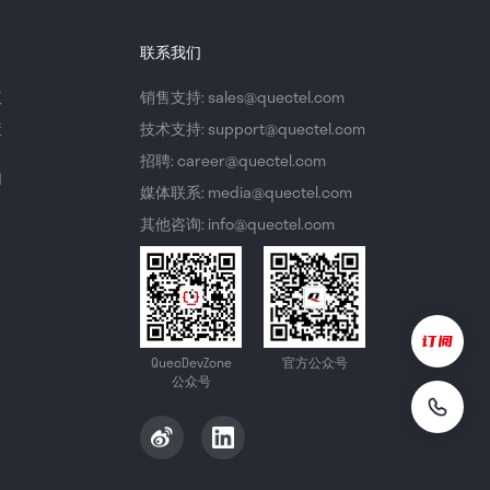
联系我们
议
销售支持: sales@quectel.com
策
技术支持: support@quectel.com
招聘: career@quectel.com
们
媒体联系: media@quectel.com
其他咨询: info@quectel.com
QuecDevZone
官方公众号
公众号