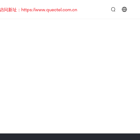
https://www.quectel.com.cn
言：
简
体
中
文