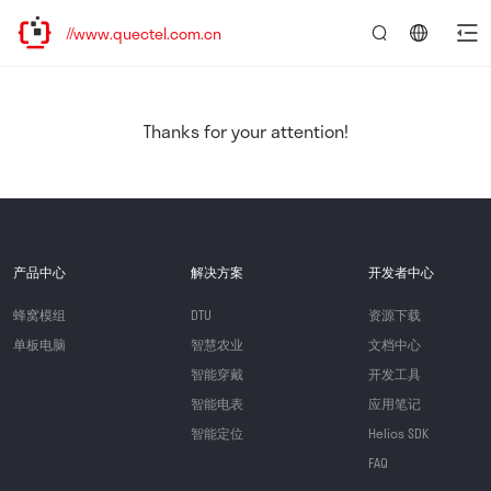
://www.quectel.com.cn
言：
简
体
中
Thanks for your attention!
文
产品中心
解决方案
开发者中心
蜂窝模组
DTU
资源下载
单板电脑
智慧农业
文档中心
智能穿戴
开发工具
智能电表
应用笔记
智能定位
Helios SDK
FAQ