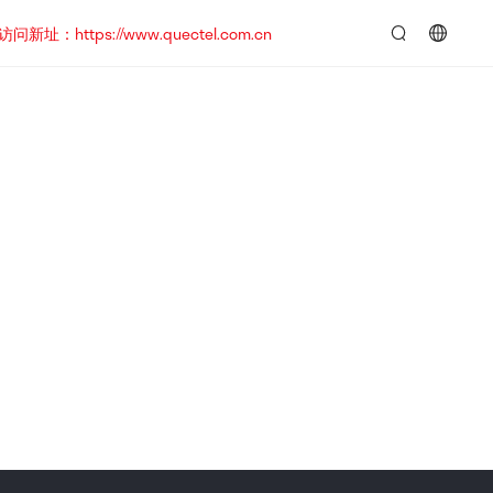
https://www.quectel.com.cn
言：
简
体
中
文