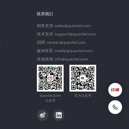
联系我们
议
销售支持: sales@quectel.com
策
技术支持: support@quectel.com
招聘: career@quectel.com
们
媒体联系: media@quectel.com
其他咨询: info@quectel.com
QuecDevZone
官方公众号
公众号