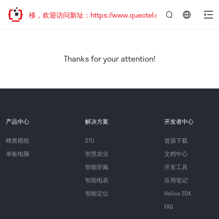
址已迁移，欢迎访问新址：https://www.quectel.com.cn
言：
简
体
中
Thanks for your attention!
文
产品中心
解决方案
开发者中心
蜂窝模组
DTU
资源下载
单板电脑
智慧农业
文档中心
智能穿戴
开发工具
智能电表
应用笔记
智能定位
Helios SDK
FAQ