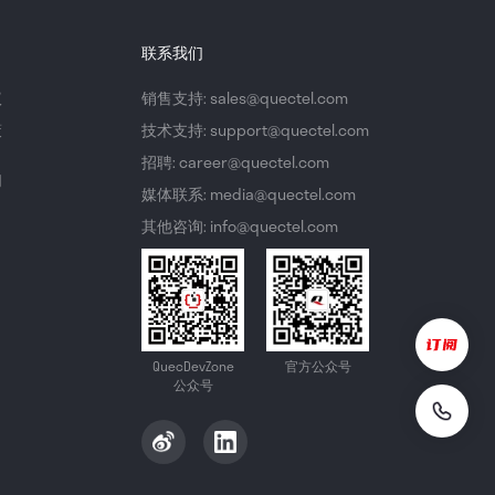
联系我们
议
销售支持: sales@quectel.com
策
技术支持: support@quectel.com
招聘: career@quectel.com
们
媒体联系: media@quectel.com
其他咨询: info@quectel.com
QuecDevZone
官方公众号
公众号