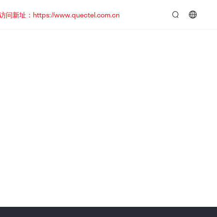
https://www.quectel.com.cn
言：
简
体
中
文