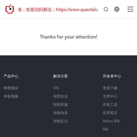
址已迁移，欢迎访问新址：https://www.quectel.com.cn
言：
简
体
中
Thanks for your attention!
文
产品中心
解决方案
开发者中心
蜂窝模组
DTU
资源下载
单板电脑
智慧农业
文档中心
智能穿戴
开发工具
智能电表
应用笔记
智能定位
Helios SDK
FAQ