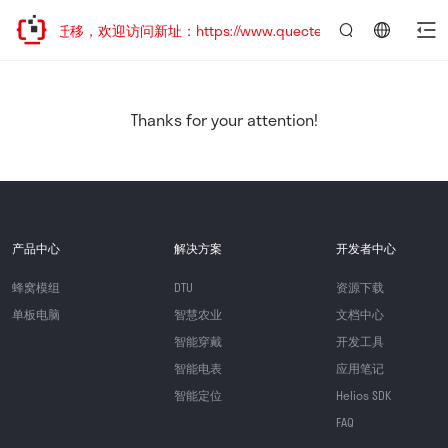
站地址已迁移，欢迎访问新址：https://www.quectel.com.cn
言：
简
体
中
Thanks for your attention!
文
产品中心
解决方案
开发者中心
蜂窝模组
DTU
资源下载
单板电脑
智慧农业
文档中心
智能穿戴
开发工具
智能电表
应用笔记
智能定位
Helios SDK
FAQ