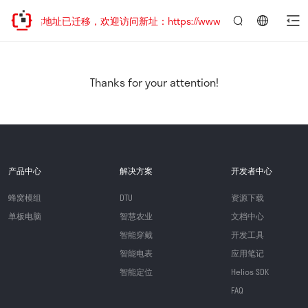
网站地址已迁移，欢迎访问新址：https://www.quectel.com.cn
言：
简
体
中
Thanks for your attention!
文
产品中心
解决方案
开发者中心
蜂窝模组
DTU
资源下载
单板电脑
智慧农业
文档中心
智能穿戴
开发工具
智能电表
应用笔记
智能定位
Helios SDK
FAQ