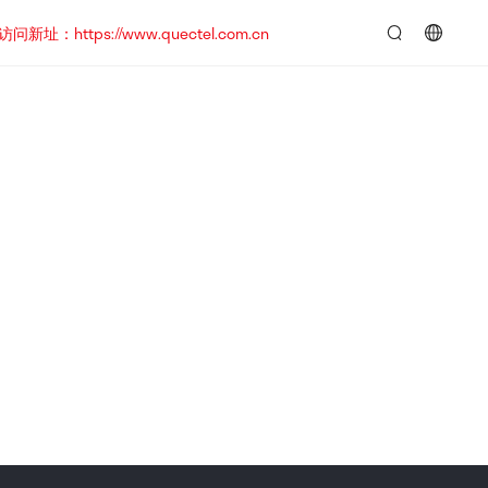
https://www.quectel.com.cn
言：
简
体
中
文