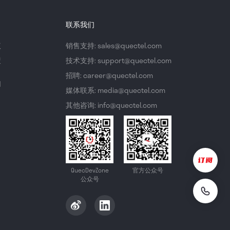
联系我们
议
销售支持: sales@quectel.com
策
技术支持: support@quectel.com
招聘: career@quectel.com
们
媒体联系: media@quectel.com
其他咨询: info@quectel.com
QuecDevZone
官方公众号
公众号