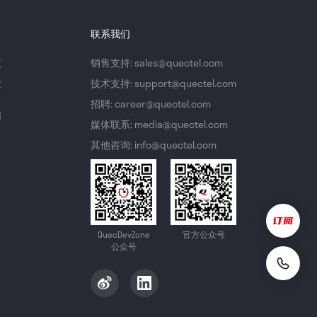
联系我们
议
销售支持: sales@quectel.com
策
技术支持: support@quectel.com
招聘: career@quectel.com
们
媒体联系: media@quectel.com
其他咨询: info@quectel.com
QuecDevZone
官方公众号
公众号