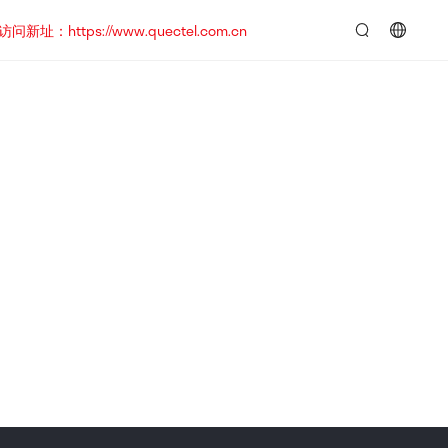
https://www.quectel.com.cn
言：
简
体
中
文