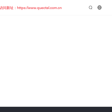
https://www.quectel.com.cn
言：
简
体
中
文