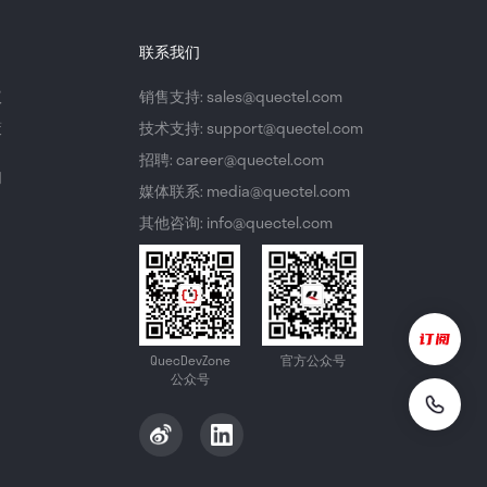
联系我们
议
销售支持: sales@quectel.com
策
技术支持: support@quectel.com
招聘: career@quectel.com
们
媒体联系: media@quectel.com
其他咨询: info@quectel.com
QuecDevZone
官方公众号
公众号