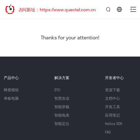
迎访问新址：https://www.quectel.com.cn
言：
简
体
中
Thanks for your attention!
文
产品中心
解决方案
开发者中心
蜂窝模组
DTU
资源下载
单板电脑
智慧农业
文档中心
智能穿戴
开发工具
智能电表
应用笔记
智能定位
Helios SDK
FAQ