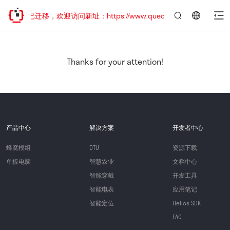
网站地址已迁移，欢迎访问新址：https://www.quectel.com.cn
言：
简
体
中
Thanks for your attention!
文
产品中心
解决方案
开发者中心
蜂窝模组
DTU
资源下载
单板电脑
智慧农业
文档中心
智能穿戴
开发工具
智能电表
应用笔记
智能定位
Helios SDK
FAQ