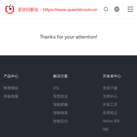
，欢迎访问新址：https://www.quectel.com.cn
言：
简
体
中
Thanks for your attention!
文
产品中心
解决方案
开发者中心
蜂窝模组
DTU
资源下载
单板电脑
智慧农业
文档中心
智能穿戴
开发工具
智能电表
应用笔记
智能定位
Helios SDK
FAQ