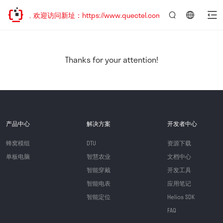
迁移，欢迎访问新址：https://www.quectel.com.cn
言：
简
体
中
Thanks for your attention!
文
产品中心
解决方案
开发者中心
蜂窝模组
DTU
资源下载
单板电脑
智慧农业
文档中心
智能穿戴
开发工具
智能电表
应用笔记
智能定位
Helios SDK
FAQ