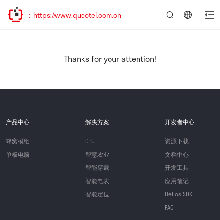
https://www.quectel.com.cn
言：
简
体
中
Thanks for your attention!
文
产品中心
解决方案
开发者中心
蜂窝模组
DTU
资源下载
单板电脑
智慧农业
文档中心
智能穿戴
开发工具
智能电表
应用笔记
智能定位
Helios SDK
FAQ