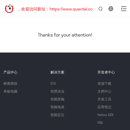
已迁移，欢迎访问新址：https://www.quectel.com.cn
言：
简
体
中
Thanks for your attention!
文
产品中心
解决方案
开发者中心
蜂窝模组
DTU
资源下载
单板电脑
智慧农业
文档中心
智能穿戴
开发工具
智能电表
应用笔记
智能定位
Helios SDK
FAQ