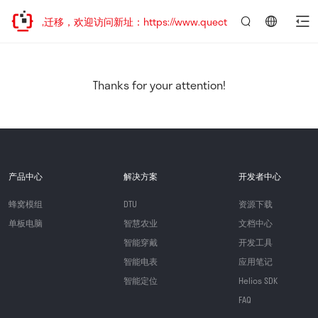
站地址已迁移，欢迎访问新址：https://www.quectel.com.cn
言：
简
体
中
Thanks for your attention!
文
产品中心
解决方案
开发者中心
蜂窝模组
DTU
资源下载
单板电脑
智慧农业
文档中心
智能穿戴
开发工具
智能电表
应用笔记
智能定位
Helios SDK
FAQ