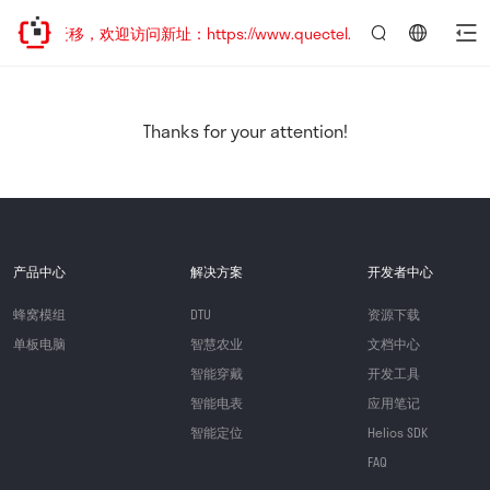
地址已迁移，欢迎访问新址：https://www.quectel.com.cn
言：
简
体
中
Thanks for your attention!
文
产品中心
解决方案
开发者中心
蜂窝模组
DTU
资源下载
单板电脑
智慧农业
文档中心
智能穿戴
开发工具
智能电表
应用笔记
智能定位
Helios SDK
FAQ