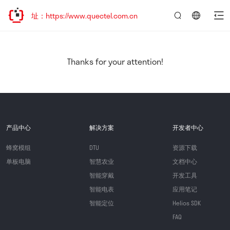
址：https://www.quectel.com.cn
言：
简
体
中
Thanks for your attention!
文
产品中心
解决方案
开发者中心
蜂窝模组
DTU
资源下载
单板电脑
智慧农业
文档中心
智能穿戴
开发工具
智能电表
应用笔记
智能定位
Helios SDK
FAQ