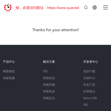
地址已迁移，欢迎访问新址：https://www.quectel.com.cn
言：
简
体
中
Thanks for your attention!
文
产品中心
解决方案
开发者中心
蜂窝模组
DTU
资源下载
单板电脑
智慧农业
文档中心
智能穿戴
开发工具
智能电表
应用笔记
智能定位
Helios SDK
FAQ