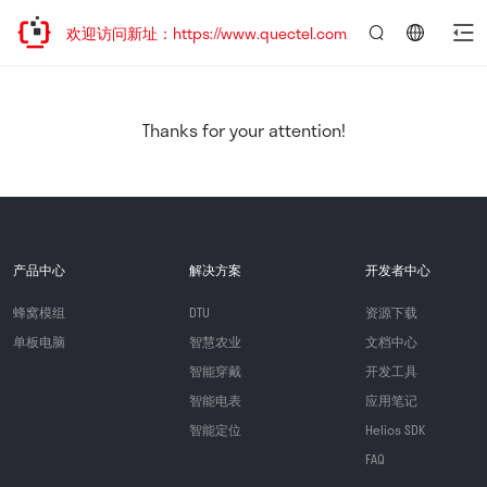
迁移，欢迎访问新址：https://www.quectel.com.cn
言：
简
体
中
Thanks for your attention!
文
产品中心
解决方案
开发者中心
蜂窝模组
DTU
资源下载
单板电脑
智慧农业
文档中心
智能穿戴
开发工具
智能电表
应用笔记
智能定位
Helios SDK
FAQ