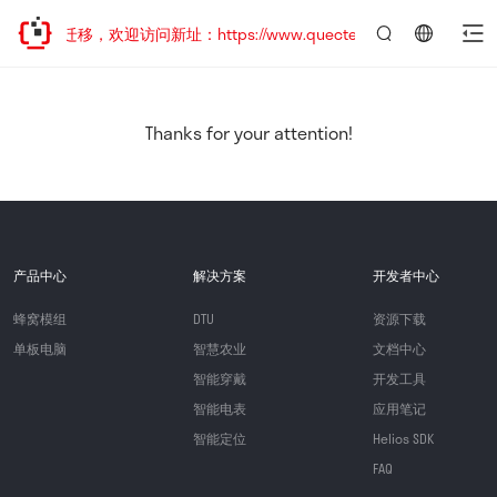
站地址已迁移，欢迎访问新址：https://www.quectel.com.cn
言：
简
体
中
Thanks for your attention!
文
产品中心
解决方案
开发者中心
蜂窝模组
DTU
资源下载
单板电脑
智慧农业
文档中心
智能穿戴
开发工具
智能电表
应用笔记
智能定位
Helios SDK
FAQ